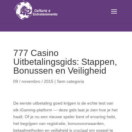
777 Casino
Uitbetalingsgids: Stappen,
Bonussen en Veiligheid
09 / novembro / 2015
|
Sem categoria
De eerste uitbetaling goed krijgen is de echte test van
elk iGaming-platform — deze gids laat je zien hoe je het
haalt. Of je nu een nieuwe speler bent of ervaring hebt,
het begrijpen van registratie, bonusvoorwaarden,
betaalmethoden en veiligheid is cruciaal om soepel te