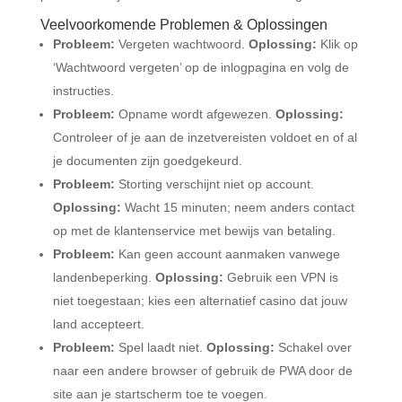
Veelvoorkomende Problemen & Oplossingen
Probleem:
Vergeten wachtwoord.
Oplossing:
Klik op
‘Wachtwoord vergeten’ op de inlogpagina en volg de
instructies.
Probleem:
Opname wordt afgewezen.
Oplossing:
Controleer of je aan de inzetvereisten voldoet en of al
je documenten zijn goedgekeurd.
Probleem:
Storting verschijnt niet op account.
Oplossing:
Wacht 15 minuten; neem anders contact
op met de klantenservice met bewijs van betaling.
Probleem:
Kan geen account aanmaken vanwege
landenbeperking.
Oplossing:
Gebruik een VPN is
niet toegestaan; kies een alternatief casino dat jouw
land accepteert.
Probleem:
Spel laadt niet.
Oplossing:
Schakel over
naar een andere browser of gebruik de PWA door de
site aan je startscherm toe te voegen.