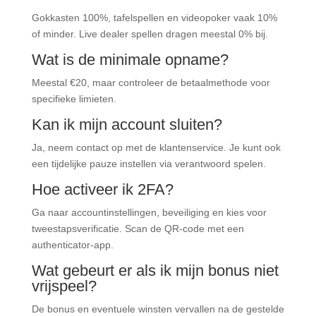
Gokkasten 100%, tafelspellen en videopoker vaak 10%
of minder. Live dealer spellen dragen meestal 0% bij.
Wat is de minimale opname?
Meestal €20, maar controleer de betaalmethode voor
specifieke limieten.
Kan ik mijn account sluiten?
Ja, neem contact op met de klantenservice. Je kunt ook
een tijdelijke pauze instellen via verantwoord spelen.
Hoe activeer ik 2FA?
Ga naar accountinstellingen, beveiliging en kies voor
tweestapsverificatie. Scan de QR-code met een
authenticator-app.
Wat gebeurt er als ik mijn bonus niet
vrijspeel?
De bonus en eventuele winsten vervallen na de gestelde