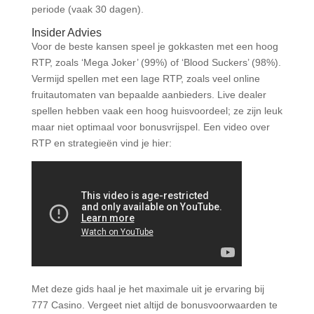
periode (vaak 30 dagen).
Insider Advies
Voor de beste kansen speel je gokkasten met een hoog
RTP, zoals ‘Mega Joker’ (99%) of ‘Blood Suckers’ (98%).
Vermijd spellen met een lage RTP, zoals veel online
fruitautomaten van bepaalde aanbieders. Live dealer
spellen hebben vaak een hoog huisvoordeel; ze zijn leuk
maar niet optimaal voor bonusvrijspel. Een video over
RTP en strategieën vind je hier:
Met deze gids haal je het maximale uit je ervaring bij
777 Casino. Vergeet niet altijd de bonusvoorwaarden te