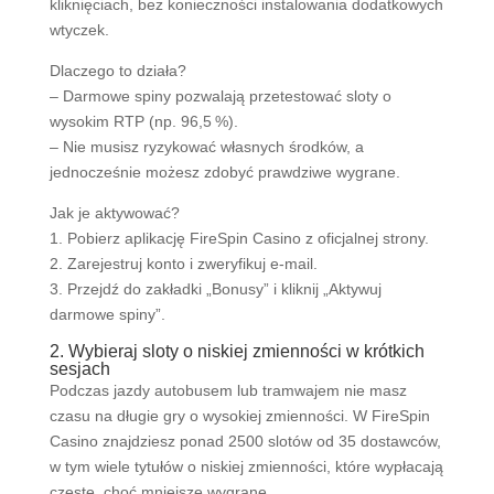
kliknięciach, bez konieczności instalowania dodatkowych
wtyczek.
Dlaczego to działa?
– Darmowe spiny pozwalają przetestować sloty o
wysokim RTP (np. 96,5 %).
– Nie musisz ryzykować własnych środków, a
jednocześnie możesz zdobyć prawdziwe wygrane.
Jak je aktywować?
1. Pobierz aplikację FireSpin Casino z oficjalnej strony.
2. Zarejestruj konto i zweryfikuj e‑mail.
3. Przejdź do zakładki „Bonusy” i kliknij „Aktywuj
darmowe spiny”.
2. Wybieraj sloty o niskiej zmienności w krótkich
sesjach
Podczas jazdy autobusem lub tramwajem nie masz
czasu na długie gry o wysokiej zmienności. W FireSpin
Casino znajdziesz ponad 2500 slotów od 35 dostawców,
w tym wiele tytułów o niskiej zmienności, które wypłacają
częste, choć mniejsze wygrane.