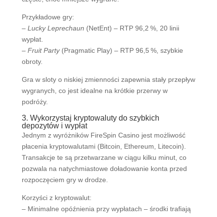
Przykładowe gry:
–
Lucky Leprechaun
(NetEnt) – RTP 96,2 %, 20 linii
wypłat.
–
Fruit Party
(Pragmatic Play) – RTP 96,5 %, szybkie
obroty.
Gra w sloty o niskiej zmienności zapewnia stały przepływ
wygranych, co jest idealne na krótkie przerwy w
podróży.
3. Wykorzystaj kryptowaluty do szybkich
depozytów i wypłat
Jednym z wyróżników FireSpin Casino jest możliwość
płacenia kryptowalutami (Bitcoin, Ethereum, Litecoin).
Transakcje te są przetwarzane w ciągu kilku minut, co
pozwala na natychmiastowe doładowanie konta przed
rozpoczęciem gry w drodze.
Korzyści z kryptowalut:
– Minimalne opóźnienia przy wypłatach – środki trafiają