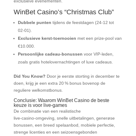
exclusieve evenementen.
WinBet Casino’s “Christmas Club”
Dubbele punten
tijdens de feestdagen (24‑12 tot
02‑01).
Exclusieve kerst‑toernooien
met een prize‑pool van
€10.000.
Persoonlijke cadeau‑bonussen
voor VIP‑leden,
zoals gratis hotelovernachtingen of luxe cadeaus.
Did You Know?
Door je eerste storting in december te
doen, krijg je een extra 20 % bonus bovenop de
reguliere welkomstbonus.
Conclusie: Waarom WinBet Casino de beste
keuze is voor live‑games
De combinatie van een realistische
live‑casino‑omgeving, snelle uitbetalingen, generøse
bonussen, een breed spelaanbod, mobiele perfectie,
strenge licenties en een seizoensgebonden