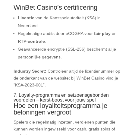
WinBet Casino’s certificering
Licentie
van de Kansspelautoriteit (KSA) in
Nederland.
Regelmatige audits door eCOGRA voor
fair play
en
RTP‑controle
.
Geavanceerde encryptie (SSL‑256) beschermt al je
persoonlijke gegevens.
Industry Secret:
Controleer altijd de licentienummer op
de onderkant van de website; bij WinBet Casino vind je
“KSA‑2023‑001”.
7. Loyalty‑programma en seizoensgebonden
voordelen – kerst‑boost voor jouw spel
Hoe een loyaliteitsprogramma je
beloningen vergroot
Spelers die regelmatig inzetten, verdienen punten die
kunnen worden ingewisseld voor cash, gratis spins of