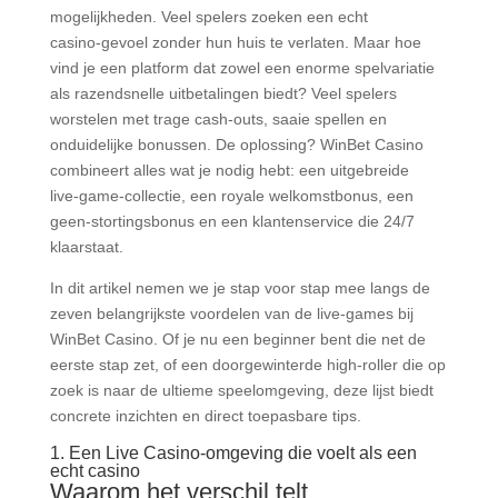
mogelijkheden. Veel spelers zoeken een echt
casino‑gevoel zonder hun huis te verlaten. Maar hoe
vind je een platform dat zowel een enorme spelvariatie
als razendsnelle uitbetalingen biedt? Veel spelers
worstelen met trage cash‑outs, saaie spellen en
onduidelijke bonussen. De oplossing? WinBet Casino
combineert alles wat je nodig hebt: een uitgebreide
live‑game‑collectie, een royale welkomstbonus, een
geen‑stortingsbonus en een klantenservice die 24/7
klaarstaat.
In dit artikel nemen we je stap voor stap mee langs de
zeven belangrijkste voordelen van de live‑games bij
WinBet Casino. Of je nu een beginner bent die net de
eerste stap zet, of een doorgewinterde high‑roller die op
zoek is naar de ultieme speelomgeving, deze lijst biedt
concrete inzichten en direct toepasbare tips.
1. Een Live Casino‑omgeving die voelt als een
echt casino
Waarom het verschil telt