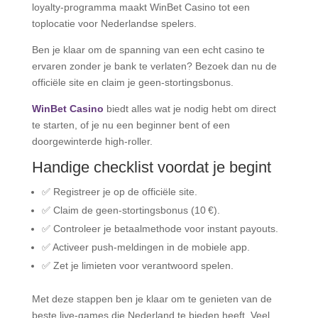
loyalty‑programma maakt WinBet Casino tot een
toplocatie voor Nederlandse spelers.
Ben je klaar om de spanning van een echt casino te
ervaren zonder je bank te verlaten? Bezoek dan nu de
officiële site en claim je geen‑stortingsbonus.
WinBet Casino
biedt alles wat je nodig hebt om direct
te starten, of je nu een beginner bent of een
doorgewinterde high‑roller.
Handige checklist voordat je begint
✅ Registreer je op de officiële site.
✅ Claim de geen‑stortingsbonus (10 €).
✅ Controleer je betaalmethode voor instant payouts.
✅ Activeer push‑meldingen in de mobiele app.
✅ Zet je limieten voor verantwoord spelen.
Met deze stappen ben je klaar om te genieten van de
beste live‑games die Nederland te bieden heeft. Veel