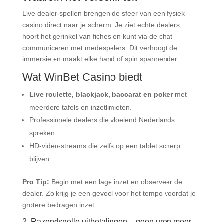
Live dealer‑spellen brengen de sfeer van een fysiek
casino direct naar je scherm. Je ziet echte dealers,
hoort het gerinkel van fiches en kunt via de chat
communiceren met medespelers. Dit verhoogt de
immersie en maakt elke hand of spin spannender.
Wat WinBet Casino biedt
Live roulette, blackjack, baccarat en poker
met
meerdere tafels en inzetlimieten.
Professionele dealers die vloeiend Nederlands
spreken.
HD‑video‑streams die zelfs op een tablet scherp
blijven.
Pro Tip:
Begin met een lage inzet en observeer de
dealer. Zo krijg je een gevoel voor het tempo voordat je
grotere bedragen inzet.
2. Razendsnelle uitbetalingen – geen uren meer