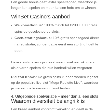
Een goede bonus geeft extra speeltegoed, waardoor je
langer kunt spelen en meer kansen hebt om te winnen.
WinBet Casino’s aanbod
Welkomstbonus:
100 % match tot €200 + 100 gratis
spins op geselecteerde slots.
Geen‑stortingsbonus:
10 € gratis speeltegoed direct
na registratie, zonder dat je eerst een storting hoeft te
doen.
Deze combinaties zijn ideaal voor zowel nieuwkomers
als ervaren spelers die hun bankroll willen vergroten.
Did You Know?
De gratis spins kunnen worden ingezet
op de populaire live‑slot “Mega Roulette Live”, waardoor
je meteen de live‑ervaring kunt testen.
4. Uitgebreide spelvariatie – meer dan alleen slots
Waarom diversiteit belangrijk is
Een breed aanbod voorkomt verveling en geeft je de