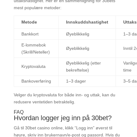
uttakshastighet. Her er en sammenligning for 30bets
mest populære metoder:
Metode
Innskuddshastighet
Uttaks
Bankkort
Øyeblikkelig
1–3 da
E-lommebok
Øyeblikkelig
Inntil 
(Skrill/Neteller)
Øyeblikkelig (etter
Vanligv
Kryptovaluta
bekreftelse)
time
Bankoverføring
1–3 dager
3–5 da
Velger du kryptovaluta for både inn- og uttak, kan du
redusere ventetiden betraktelig.
FAQ
Hvordan logger jeg inn på 30bet?
Gå til 30bet casino online, klikk “Logg inn” øverst til
høyre, skriv inn brukernavn/e-post og passord. Hvis du