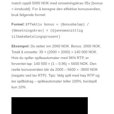
match opptil 5000 NOK med omsetningskrav 35x (bonus
+ innskudd). For å beregne den effektive bonusverdien,
bruk følgende formel:
Formel:
Effektiv bonus = (Bonusbeløp) /
(Omsetningskrav) × (Gjennomsnittlig
tilbakebetalingsprosent)
Eksempel:
Du setter inn 2000 NOK. Bonus: 2000 NOK.
Totalt å omsette: 35 × (2000 + 2000) = 140 000 NOK.
Hvis du spiller spilleautomater med 96% RTP, er
forventet tap: 140 000 × (1 – 0,96) = 5600 NOK. Den
reelle bonusverdien blir da 2000 – 5600 = -3600 NOK
(negativ ved lav RTP). Tips: Velg spill med høy RTP og
les spillbidrag – spilleautomater teller 100%, bordspill
kun 10%.