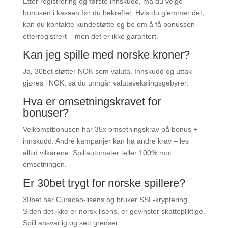
Etter registrering og første innskudd, må du velge
bonusen i kassen før du bekrefter. Hvis du glemmer det,
kan du kontakte kundestøtte og be om å få bonussen
etterregistrert – men det er ikke garantert.
Kan jeg spille med norske kroner?
Ja, 30bet støtter NOK som valuta. Innskudd og uttak
gjøres i NOK, så du unngår valutavekslingsgebyrer.
Hva er omsetningskravet for
bonuser?
Velkomstbonusen har 35x omsetningskrav på bonus +
innskudd. Andre kampanjer kan ha andre krav – les
alltid vilkårene. Spillautomater teller 100% mot
omsetningen.
Er 30bet trygt for norske spillere?
30bet har Curacao-lisens og bruker SSL-kryptering.
Siden det ikke er norsk lisens, er gevinster skattepliktige.
Spill ansvarlig og sett grenser.