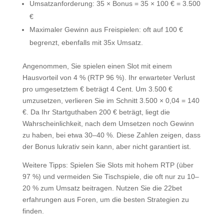
Umsatzanforderung: 35 × Bonus = 35 × 100 € = 3.500
€
Maximaler Gewinn aus Freispielen: oft auf 100 €
begrenzt, ebenfalls mit 35x Umsatz.
Angenommen, Sie spielen einen Slot mit einem
Hausvorteil von 4 % (RTP 96 %). Ihr erwarteter Verlust
pro umgesetztem € beträgt 4 Cent. Um 3.500 €
umzusetzen, verlieren Sie im Schnitt 3.500 × 0,04 = 140
€. Da Ihr Startguthaben 200 € beträgt, liegt die
Wahrscheinlichkeit, nach dem Umsetzen noch Gewinn
zu haben, bei etwa 30–40 %. Diese Zahlen zeigen, dass
der Bonus lukrativ sein kann, aber nicht garantiert ist.
Weitere Tipps: Spielen Sie Slots mit hohem RTP (über
97 %) und vermeiden Sie Tischspiele, die oft nur zu 10–
20 % zum Umsatz beitragen. Nutzen Sie die 22bet
erfahrungen aus Foren, um die besten Strategien zu
finden.