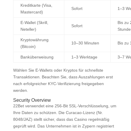
Kreditkarte (Visa,
Sofort
1–3 We
Mastercard)
E-Wallet (Skrill,
Bis zu 
Sofort
Neteller)
Stunde
Kryptowährung
10–30 Minuten
Bis zu 
(Bitcoin)
Banküberweisung
1–3 Werktage
3–7 We
Wählen Sie E-Wallets oder Kryptos für schnellste
Transaktionen. Beachten Sie, dass Auszahlungen erst
nach erfolgreicher KYC-Verifizierung freigegeben
werden.
Security Overview
22Bet verwendet eine 256-Bit SSL-Verschlüsselung, um
Ihre Daten zu schützen. Die Curacao-Lizenz (Nr.
8048/JAZ) stellt sicher, dass das Casino regelmäßig
geprüft wird. Das Unternehmen ist in Zypern registriert