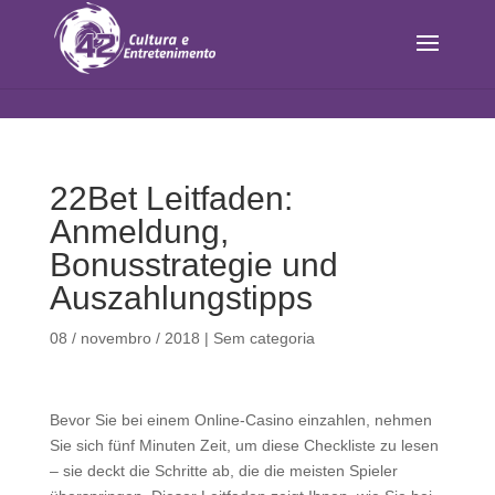
22Bet Leitfaden:
Anmeldung,
Bonusstrategie und
Auszahlungstipps
08 / novembro / 2018
|
Sem categoria
Bevor Sie bei einem Online-Casino einzahlen, nehmen
Sie sich fünf Minuten Zeit, um diese Checkliste zu lesen
– sie deckt die Schritte ab, die die meisten Spieler