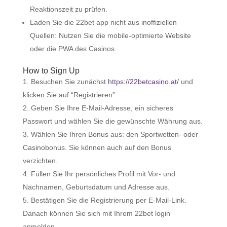
Reaktionszeit zu prüfen.
Laden Sie die 22bet app nicht aus inoffiziellen
Quellen: Nutzen Sie die mobile-optimierte Website
oder die PWA des Casinos.
How to Sign Up
Besuchen Sie zunächst
https://22betcasino.at/
und
klicken Sie auf “Registrieren”.
Geben Sie Ihre E-Mail-Adresse, ein sicheres
Passwort und wählen Sie die gewünschte Währung aus.
Wählen Sie Ihren Bonus aus: den Sportwetten- oder
Casinobonus. Sie können auch auf den Bonus
verzichten.
Füllen Sie Ihr persönliches Profil mit Vor- und
Nachnamen, Geburtsdatum und Adresse aus.
Bestätigen Sie die Registrierung per E-Mail-Link.
Danach können Sie sich mit Ihrem 22bet login
anmelden.