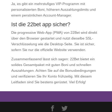
Ja, es gibt ein mehrstufiges VIP-Programm mit
personalisierten Boni, höheren Auszahlungslimits und
einem persönlichen Account-Manager.
Ist die 22bet app sicher?
Die progressive Web-App (PWA) von 22Bet wird direkt
über den Browser gestartet und nutzt dieselbe SSL-
Verschlüsselung wie die Desktop-Seite. Sie ist sicher,
sofern Sie nur die offizielle Website verwenden.
Zusammenfassend lässt sich sagen: 22Bet bietet ein
solides Gesamtpaket mit guten Boni und schnellen
Auszahlungen. Achten Sie auf die Bonusbedingungen
und verifizieren Sie Ihr Konto frühzeitig. Mit diesem
Leitfaden sind Sie bestens gerüstet. Viel Erfolg!