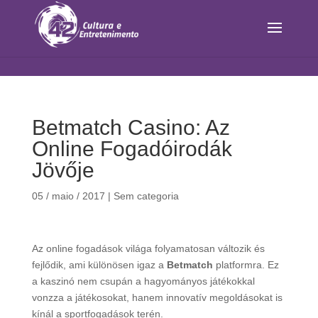
Betmatch Casino: Az
Online Fogadóirodák
Jövője
05 / maio / 2017
|
Sem categoria
Az online fogadások világa folyamatosan változik és
fejlődik, ami különösen igaz a
Betmatch
platformra. Ez
a kaszinó nem csupán a hagyományos játékokkal
vonzza a játékosokat, hanem innovatív megoldásokat is
kínál a sportfogadások terén.