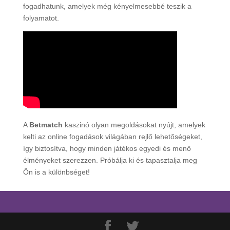
fogadhatunk, amelyek még kényelmesebbé teszik a
folyamatot.
A
Betmatch
kaszinó olyan megoldásokat nyújt, amelyek
kelti az online fogadások világában rejlő lehetőségeket,
így biztosítva, hogy minden játékos egyedi és menő
élményeket szerezzen. Próbálja ki és tapasztalja meg
Ön is a különbséget!