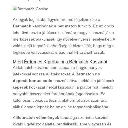
Az egyik leginkább figyelemre méltó jellemzője a
Betmatch
kaszinónak a
bet match
funkció. Ez az opció
lehetővé teszi a játékosok számára, hogy kihasználják a
mérkőzések alakulását, így növelve nyerési esélyeiket. A
valós idejű fogadási lehetőségek biztosítják, hogy még a
legkisebb változásokat is azonnal kihasználhassuk.
Miért Érdemes Kipróbálni a Betmatch Kaszinót
A Betmatch kaszinó nem csupán a hagyományos
játékokkal vonzza a játékosokat. A
Betmatch no
deposit bonus code
használatával például a játékosok
képesek kockázat nélkül kipróbálni a platformot, mielőtt
nagyobb összegeket fordítanának fogadásokra. Ez
különösen vonzóvá teszi a platformot azok számára,
akik újonnan lépnek be az online fogadások világába.
A
Betmatch vélemények
tanúsága szerint a kaszinó
kiváló ügyfélszolgálattal rendelkezik, amely gyorsan és